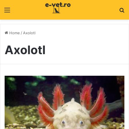
Menu
C
Home
/
Axolotl
Axolotl