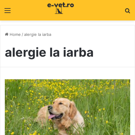
Menu
C
Home
/
alergie la iarba
alergie la iarba