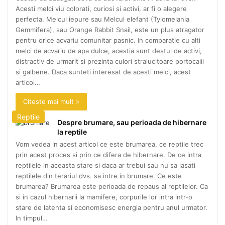
Acesti melci viu colorati, curiosi si activi, ar fi o alegere
perfecta. Melcul iepure sau Melcul elefant (Tylomelania
Gemmifera), sau Orange Rabbit Snail, este un plus atragator
pentru orice acvariu comunitar pasnic. In comparatie cu alti
melci de acvariu de apa dulce, acestia sunt destul de activi,
distractiv de urmarit si prezinta culori stralucitoare portocalii
si galbene. Daca sunteti interesat de acesti melci, acest
articol…
Citeste mai mult »
Reptile
Despre brumare, sau perioada de hibernare
la reptile
Vom vedea in acest articol ce este brumarea, ce reptile trec
prin acest proces si prin ce difera de hibernare. De ce intra
reptilele in aceasta stare si daca ar trebui sau nu sa lasati
reptilele din terariul dvs. sa intre in brumare. Ce este
brumarea? Brumarea este perioada de repaus al reptilelor. Ca
si in cazul hibernarii la mamifere, corpurile lor intra intr-o
stare de latenta si economisesc energia pentru anul urmator.
In timpul…