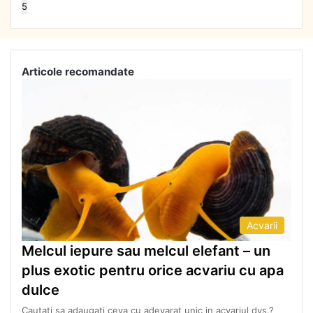
5
Articole recomandate
Acvarii
Melcul iepure sau melcul elefant – un
plus exotic pentru orice acvariu cu apa
dulce
Cautati sa adaugati ceva cu adevarat unic in acvariul dvs.?