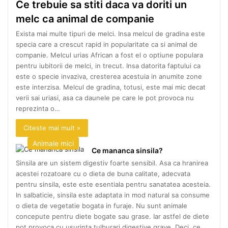
Ce trebuie sa stiti daca va doriti un
melc ca animal de companie
Exista mai multe tipuri de melci. Insa melcul de gradina este
specia care a crescut rapid in popularitate ca si animal de
companie. Melcul urias African a fost el o optiune populara
pentru iubitorii de melci, in trecut. Insa datorita faptului ca
este o specie invaziva, cresterea acestuia in anumite zone
este interzisa. Melcul de gradina, totusi, este mai mic decat
verii sai uriasi, asa ca daunele pe care le pot provoca nu
reprezinta o…
Citeste mai mult »
Animale mici
Ce mananca sinsila?
Sinsila are un sistem digestiv foarte sensibil. Asa ca hranirea
acestei rozatoare cu o dieta de buna calitate, adecvata
pentru sinsila, este este esentiala pentru sanatatea acesteia.
In salbaticie, sinsila este adaptata in mod natural sa consume
o dieta de vegetatie bogata in furaje. Nu sunt animale
concepute pentru diete bogate sau grase. Iar astfel de diete
pot provoca cu usurinta tulburari digestive grave. Deci, ce