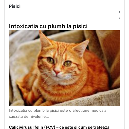
Pisici
Prev
Next
page
page
Intoxicatia cu plumb la pisici
Intoxicatia cu plumb la pisici este o afectiune medicala
cauzata de nivelurile…
Calicivirusul felin (FCV) – ce este si cum se trateaza