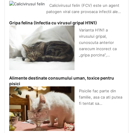
Calicivirusul felin (FCV) este un agent
patogen viral care provoaca infectii ale…
Gripa felina (Infectia cu virusul gripal H1N1)
Varianta H1N1 a
virusului gripal,
cunoscuta anterior
oarecum incorect ca
„gripa porcina”,…
Alimente destinate consumului uman, toxice pentru
pisici
Pisicile fac parte din
familie, asa ca ati putea
fi tentat sa…