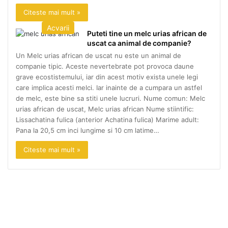
Citeste mai mult »
Acvarii
Puteti tine un melc urias african de
uscat ca animal de companie?
Un Melc urias african de uscat nu este un animal de
companie tipic. Aceste nevertebrate pot provoca daune
grave ecostistemului, iar din acest motiv exista unele legi
care implica acesti melci. Iar inainte de a cumpara un astfel
de melc, este bine sa stiti unele lucruri. Nume comun: Melc
urias african de uscat, Melc urias african Nume stiintific:
Lissachatina fulica (anterior Achatina fulica) Marime adult:
Pana la 20,5 cm inci lungime si 10 cm latime…
Citeste mai mult »