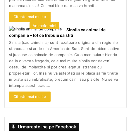
mananca sinsila? Cel mai bine este sa va hraniti…
Citeste mai mult »
Animale mici
Sinsila ca animal de
companie – tot ce trebuie sa stiti
Sinsila (sau chinchilla) sunt rozatoare originare din regiunile
stancoase si aride din America de Sud. Sunt de obicei active
si jucause ca animale de companie. Cu o manipulare blanda
de la o varsta frageda, cele mai multe sinsila vor deveni
destul de imblanzite si pot crea legaturi stranse cu
properietarii lor. Insa nu va asteptati sa le placa sa fie tinute
in brate sau imbratisate, precum cainii sau pisicile. Nu se va
intampla acest lucru.…
Citeste mai mult »
Urmareste-ne pe Facebook